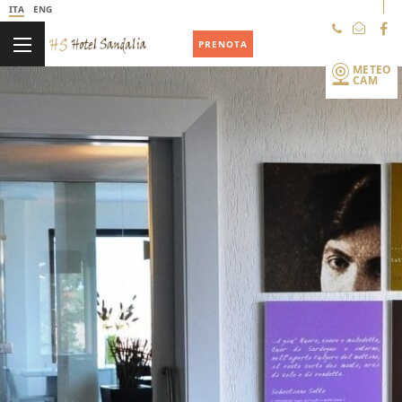
ITA
ENG
+39 078438353
PRENOTA
METEO
CAM