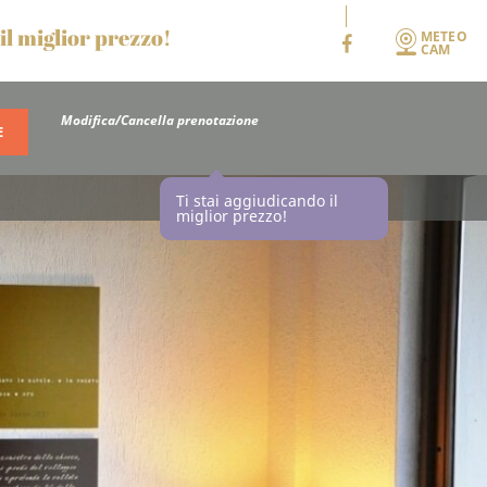
il miglior prezzo!
METEO
CAM
Modifica/Cancella prenotazione
Ti stai aggiudicando il
miglior prezzo!