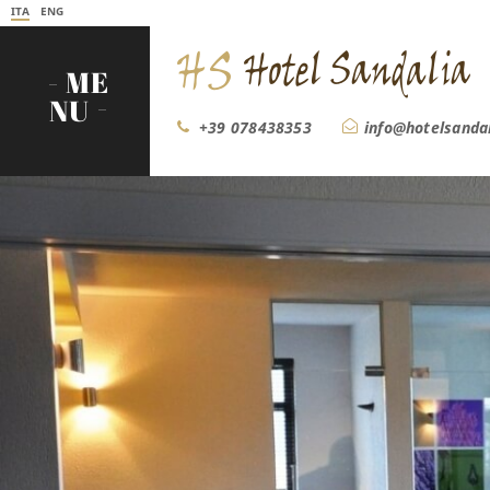
ITA
ENG
ME
NU
+39 078438353
info@hotelsanda