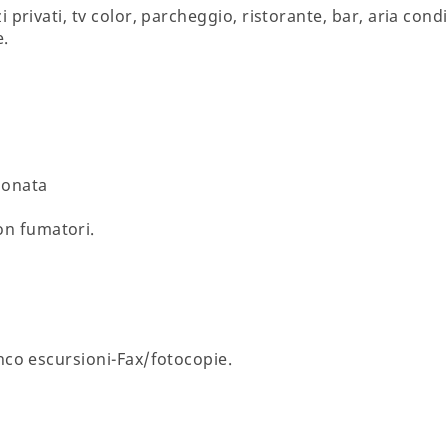
 privati, tv color, parcheggio, ristorante, bar, aria condiz
e.
ionata
on fumatori.
nco escursioni-Fax/fotocopie.