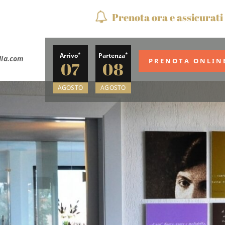
Prenota ora e assicurati 
*
*
Arrivo
Partenza
lia.com
07
08
AGOSTO
AGOSTO